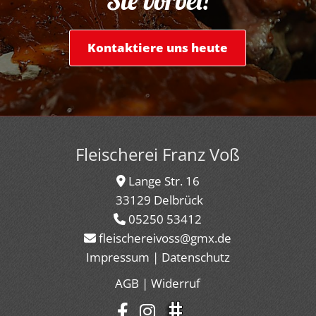
Kontaktiere uns heute
Fleischerei Franz Voß
Lange Str. 16

33129 Delbrück
05250 53412

fleischereivoss@gmx.de

Impressum
|
Datenschutz
AGB
|
Widerruf