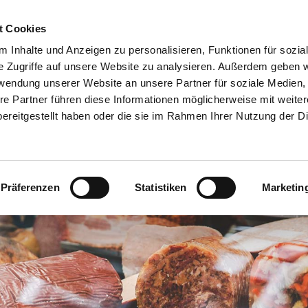
05250 53412

t Cookies
 Inhalte und Anzeigen zu personalisieren, Funktionen für sozia
e Zugriffe auf unsere Website zu analysieren. Außerdem geben w
rwendung unserer Website an unsere Partner für soziale Medien
cherei Franz Voß
Shop
Unser Angebot
BB
re Partner führen diese Informationen möglicherweise mit weite
ereitgestellt haben oder die sie im Rahmen Ihrer Nutzung der D
Präferenzen
Statistiken
Marketin