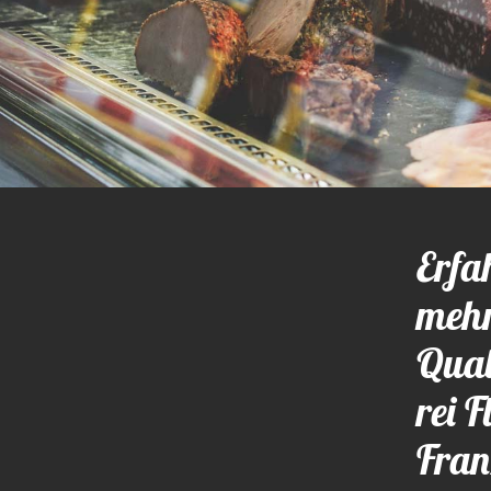
Erfa
mehr
Qual
rei F
Fran